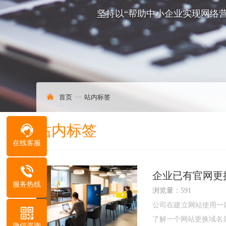
坚持以“帮助中小企业实现网络营
首页
站内标签
站内标签
在线客服
企业已有官网更
服务热线
浏览量：591
公司在建立网站使用一
了解一个网站更换域名
微信咨询