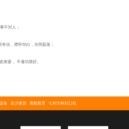
事不对人
；
而有信，襟怀坦白，光明磊落；
皮推诿
， 不邀功摆好。
设备
皇少家居
勇毅教育
七列方杯封口机