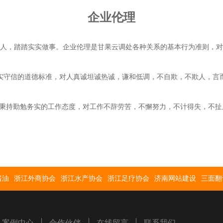
企业伦理
人，踏踏实实做事。企业伦理是甘果云调处各种关系的基本行为准则，对
实守信的道德标准，对人真诚坦诚热诚，谦和低调，不自欺，不欺人，言
秉持勤勉务实的工作态度，对工作不辞劳苦，不懈努力，不计得失，不扯
酱油
浙江外商协会
浙江水产协会
浙江足疗协会
济南网站建设
三面翻
案例中心
合作伙伴
在线留言
联系我们