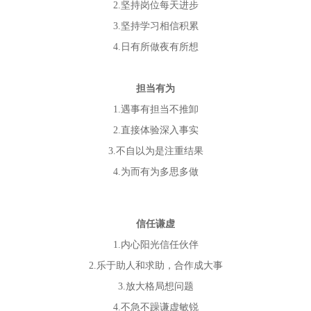
2.坚持岗位每天进步
3.坚持学习相信积累
4.日有所做夜有所想
担当有为
1.遇事有担当不推卸
2.直接体验深入事实
3.不自以为是注重结果
4.为而有为多思多做
信任谦虚
1.内心阳光信任伙伴
2.乐于助人和求助，合作成大事
3.放大格局想问题
4.不急不躁谦虚敏锐