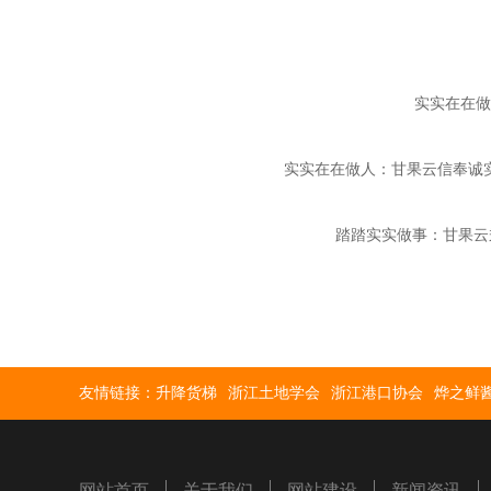
实实在在做
实实在在做人：甘果云信奉诚
踏踏实实做事：甘果云
友情链接：
升降货梯
浙江土地学会
浙江港口协会
烨之鲜
网站首页
关于我们
网站建设
新闻资讯