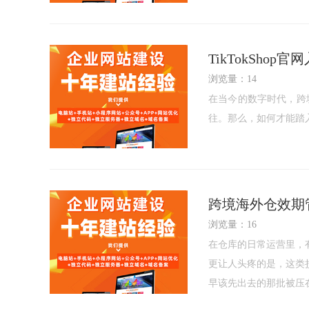
TikTokShop
浏览量：14
在当今的数字时代，跨境
往。那么，如何才能踏入这
跨境海外仓效期管
浏览量：16
在仓库的日常运营里，
更让人头疼的是，这类
早该先出去的那批被压