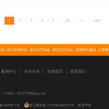
1
2
3
4
5
..262
>>
1/262
酱油
浙江外商协会
浙江水产协会
浙江足疗协会
济南网站建设
三面翻
案例中心
合作伙伴
在线留言
联系我们
il：692976388@qq.com
备19040871号
鲁公网安备 37010402001053号
免责声明