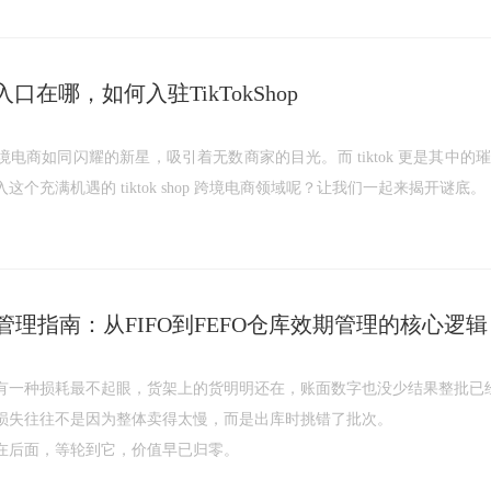
官网入口在哪，如何入驻TikTokShop
电商如同闪耀的新星，吸引着无数商家的目光。而 tiktok 更是其中
个充满机遇的 tiktok shop 跨境电商领域呢？让我们一起来揭开谜底。
理指南：从FIFO到FEFO仓库效期管理的核心逻辑
有一种损耗最不起眼，货架上的货明明还在，账面数字也没少结果整批已
损失往往不是因为整体卖得太慢，而是出库时挑错了批次。
在后面，等轮到它，价值早已归零。