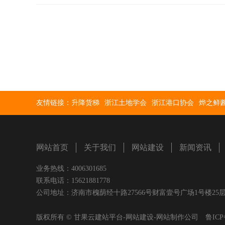
友情链接：
升降货梯
浙江土地学会
浙江港口协会
烨之鲜
网站首页
关于我们
网站建设
新闻资讯
业务热线：4006301685
联系电话：15621881778
公司地址：济南市槐荫经十路27566号财富壹号广场1号楼25层 E-Ma
版权所有 © 甘果云建站平台-网站建设-网站制作公司
鲁ICP