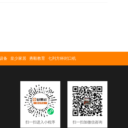
设备
皇少家居
勇毅教育
七列方杯封口机
扫一扫进入小程序
扫一扫加微信咨询