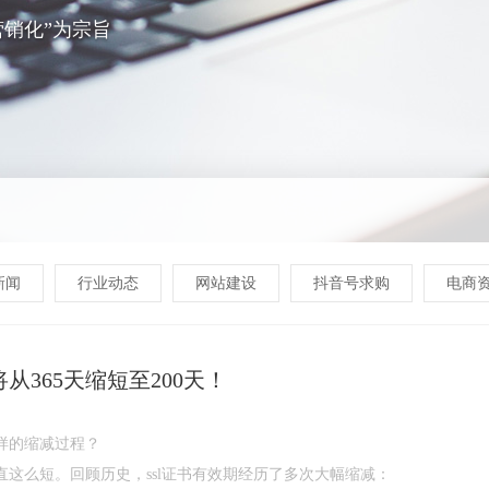
销化”为宗旨
新闻
行业动态
网站建设
抖音号求购
电商
从365天缩短至200天！
怎样的缩减过程？
一直这么短。回顾历史，ssl证书有效期经历了多次大幅缩减：