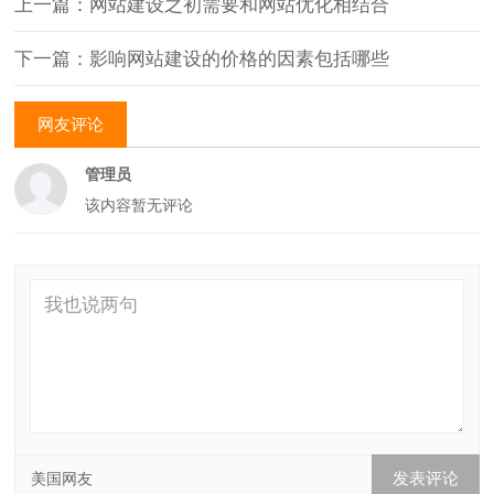
上一篇：网站建设之初需要和网站优化相结合
下一篇：影响网站建设的价格的因素包括哪些
网友评论
管理员
该内容暂无评论
美国网友