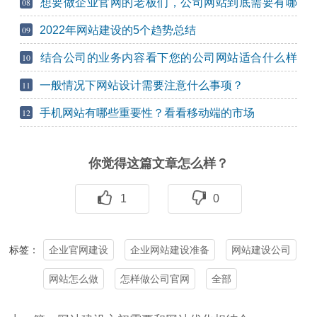
想要做企业官网的老板们，公司网站到底需要有哪
08
些功能？
2022年网站建设的5个趋势总结
09
结合公司的业务内容看下您的公司网站适合什么样
10
的布局？
一般情况下网站设计需要注意什么事项？
11
手机网站有哪些重要性？看看移动端的市场
12
你觉得这篇文章怎么样？
1
0
企业官网建设
企业网站建设准备
网站建设公司
标签：
网站怎么做
怎样做公司官网
全部