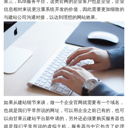
第三，B2B服务平台，这类官网的企业客户也是企业，企业
信息相对来说更注重系统开发的价值，因此需要更加细致的
与建站公司沟通对接，以达到理想的网站效果。
如果从建站细节来谈，做一个企业官网就需要有一个域名，
也就是我们平常所说的网址，可以用企业之前已有的，也可
以由甘果云建站平台新申请的，另外还必须要购买服务器也
就是我们平常所说的虚拟主机，服务器当中它包含了处理