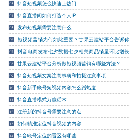
抖音短视频怎么快速上热门
03
抖音直播间如何打造个人IP
04
发布短视频需要注意什么
05
短视频营销为何如此重要？甘果云建站平台告诉你
06
答案
抖音电商发布七夕数据七夕相关商品销量环比增长
07
169%
甘果云建站平台分析做短视频营销有哪些方法？
08
抖音短视频文案注意事项和拍摄注意事项
09
抖音新手账号短视频内容怎么蹭热度
10
抖音直播模式万能话术
11
注册新的抖音号需要注意的点
12
如何精准定位抖音视频的内容
13
抖音账号定位的雷区有哪些
14